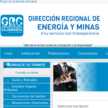
Pasar al contenido principal
"Año de la lucha contra la corrupción y la impunidad"
Inicio
Institucional
Publicaciones
Concesiones
U
CONSULTE SU TRAMITE
Consulte su trámite
Guías y Manuales
Estudios Impacto
Ambiental
Documentos de Gestión
Resoluciones Directorales
Seleccione una Opcion: