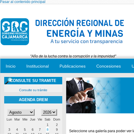
Pasar al contenido principal
"Año de la lucha contra la corrupción y la impunidad"
Inicio
Institucional
Publicaciones
Concesiones
U
CONSULTE SU TRAMITE
Consulte su trámite
AGENDA DREM
Lun
Mar
Mie
Jue
Vie
Sab
Dom
1
2
3
4
5
6
7
8
9
Seleccione una galería para poder ver 