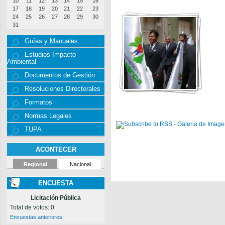
10
11
12
13
14
15
16
17
18
19
20
21
22
23
24
25
26
27
28
29
30
31
Guías y Manuales
Estudios Impacto
Ambiental
Documentos de Gestión
Resoluciones Directorales
Formatos
Normas Legales
TUPA
ACONTECER
Regional
Nacional
ENCUESTA
Licitación Pública
Total de votos: 0
Encuestas anteriores