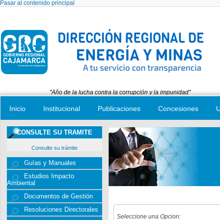
Pasar al contenido principal
"Año de la lucha contra la corrupción y la impunidad"
Inicio
Institucional
Publicaciones
Concesiones
U
CONSULTE SU TRAMITE
Consulte su trámite
Guías y Manuales
Estudios Impacto
Ambiental
Documentos de Gestión
Resoluciones Directorales
Seleccione una Opcion: